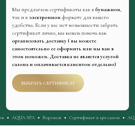
Мы предлагаем сертификаты как в
бумажном
,
так и в
электронном
формате для вашего
удобства. Если у вас нет возможности забрать
сертификат лично, мы можем помочь вам
организовать доставку ( вы можете
самостоятельно ее оформить или мы вам в
этом поможем. Доставка не является услугой
салона и оплачивается клиентом отдельно)
ВЫБРАТЬ СЕРТИФИКАТ
 в sps-салон
AQUA SPA
Воронеж
Сертификат в sps-са