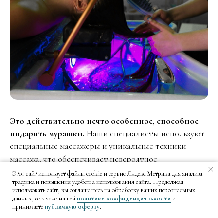
Это действительно нечто особенное, способное
подарить мурашки.
Наши специалисты используют
специальные массажеры и уникальные техники
массажа, что обеспечивает невероятное
расслабление с каждым прикосновением, которое
Этот сайт использует файлы cookie и сервис Яндекс.Метрика для анализа
трафика и повышения удобства использования сайта. Продолжая
позволяет снять физическое, нервное напряжение и
использовать сайт, вы соглашаетесь на обработку ваших персональных
расслабить мышцы
данных, согласно нашей
политике конфиденциальности
и
принимаете
публичную оферту
.