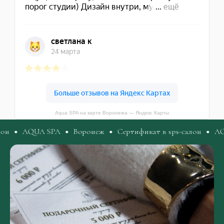
Aqua SPA на карте Воронежа — Яндекс Карты
UA SPA
Воронеж
Сертификат в sps-салон
AQUA SPA